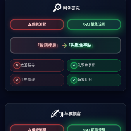
🔎
判例研究
⚠️
✨
傳統流程
AI 賦能流程
→
「
散落搜尋
」
「
先聚焦爭點
」
散落搜尋
先聚焦爭點
✕
✓
手動整理
類案比對
✕
✓
傳統：
散落搜尋、手動整理，難快速聚焦爭點
。AI：
先聚焦
✍️
草稿撰寫
⚠️
✨
傳統流程
AI 賦能流程