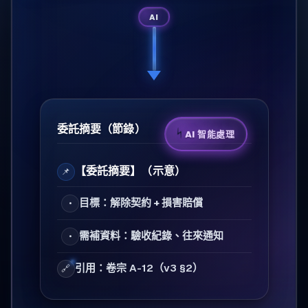
AI
委託摘要（節錄）
⚡
AI 智能處理
【委託摘要】（示意）
📌
目標：解除契約 + 損害賠償
•
需補資料：驗收紀錄、往來通知
•
引用：卷宗 A-12（v3 §2）
🔗