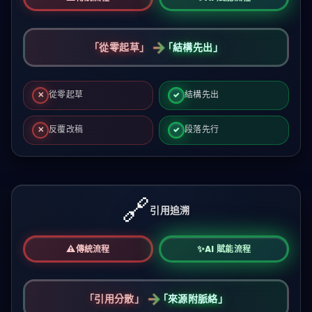
→
「
從零起草
」
「
結構先出
」
從零起草
結構先出
✕
✓
反覆改稿
段落先行
✕
✓
傳統：
從零起草、反覆改稿，口徑與格式不易一致
。AI：
先
🔗
引用追溯
⚠️
✨
傳統流程
AI 賦能流程
→
「
引用分散
」
「
來源附脈絡
」