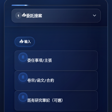
選擇案件旅程步驟
📥
委託接案
1
📥
輸入
📄
委任事項/主張
📄
卷宗/函文/合約
📄
既有研究筆記（可選）