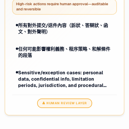
High-risk actions require human approval—auditable
and reversible
所有對外提交/送件內容（訴狀、答辯狀、函
文、對外聲明）
任何可能影響權利義務、程序策略、和解條件
的段落
Sensitive/exception cases: personal
data, confidential info, limitation
periods, jurisdiction, and procedural
requirements.
👤 HUMAN REVIEW LAYER