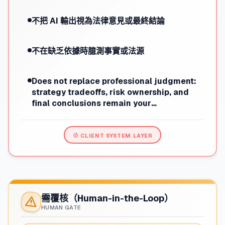
不把 AI 輸出視為法律意見或最終結論
不在缺乏依據時臆測事實或法源
Does not replace professional judgment:
strategy tradeoffs, risk ownership, and
final conclusions remain your
responsibility.
⊘ CLIENT SYSTEM LAYER
需覆核（Human-in-the-Loop）
HUMAN GATE